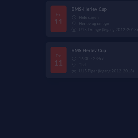
BMS-Herlev Cup
Fre
Hele dagen
11
Herlev og omegn
U15 Drenge (årgang 2012-2013)
BMS Herlev Cup
Fre
16:00 - 23:59
11
Tbd
U15 Piger (årgang 2012-2013)