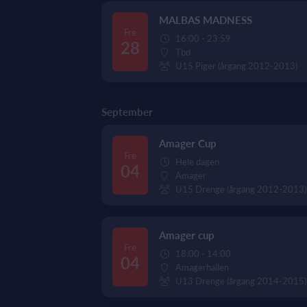
MALBAS MADNESS
Fre
16:00 - 23:59
28
Tbd
U15 Piger (årgang 2012-2013)
September
Amager Cup
Fre
Hele dagen
04
Amager
U15 Drenge (årgang 2012-2013)
Amager cup
Fre
18:00 - 14:00
04
Amagerhallen
U13 Drenge (årgang 2014-2015)