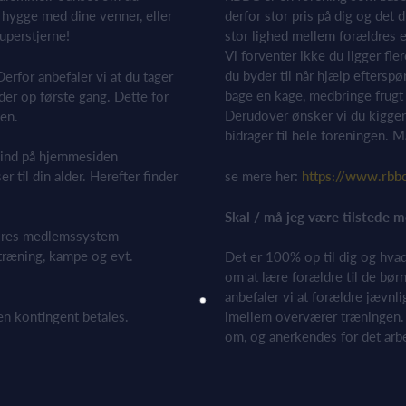
 hygge med dine venner, eller
derfor stor pris på dig og det 
uperstjerne!
stor lighed mellem forældres 
Vi forventer ikke du ligger fle
du byder til når hjælp eftersp
erfor anbefaler vi at du tager
bage en kage, medbringe frugt 
der op første gang. Dette for
Derudover ønsker vi du kigger 
men.
bidrager til hele foreningen. Må
e ind på hjemmesiden
se mere her:
https://www.rbbc
r til din alder. Herefter finder
Skal / må jeg være tilstede 
 vores medlemssystem
træning, kampe og evt.
Det er 100% op til dig og hvad
om at lære forældre til de bør
anbefaler vi at forældre jævnli
en kontingent betales.
imellem overværer træningen. 
om, og anerkendes for det arbej