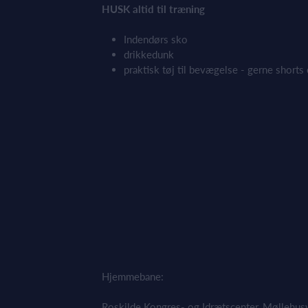
HUSK altid til træning
Indendørs sko
drikkedunk
praktisk tøj til bevægelse - gerne shorts 
Hjemmebane:
Roskilde Kongres- og Idrætscenter, Møllehus