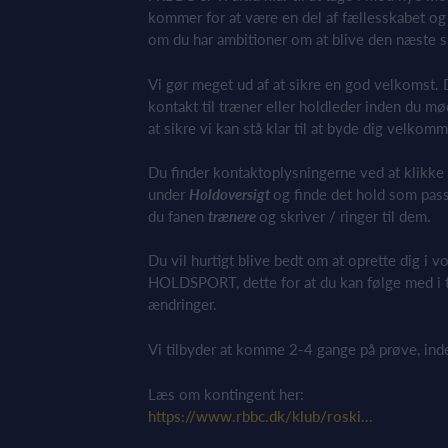
kommer for at være en del af fællesskabet og
om du har ambitioner om at blive den næste s
Vi gør meget ud af at sikre en god velkomst. D
kontakt til træner eller holdleder inden du mø
at sikre vi kan stå klar til at byde dig velkom
Du finder kontaktoplysningerne ved at klikk
under
Holdoversigt
og finde det hold som passe
du fanen
trænere
og skriver / ringer til dem.
Du vil hurtigt blive bedt om at oprette dig i
HOLDSPORT, dette for at du kan følge med i 
ændringer.
Vi tilbyder at komme 2-4 gange på prøve, ind
Læs om kontingent her:
https://www.rbbc.dk/klub/roski...