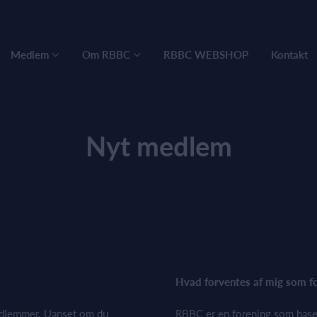
Medlem
Om RBBC
RBBC WEBSHOP
Kontakt
Nyt medlem
Hvad forventes af mig som f
 medlemmer. Uanset om du
RBBC er en forening som basere