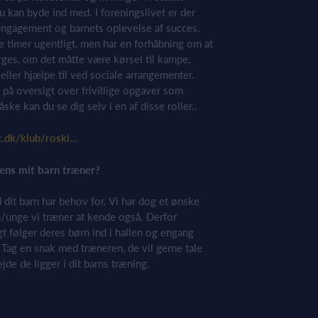
du kan byde ind med. I foreningslivet er der
engagement og barnets oplevelse af succes.
re timer ugentligt, men har en forhåbning om at
ørges, om det måtte være kørsel til kampe,
eller hjælpe til ved sociale arrangementer.
på oversigt over frivillige opgaver som
ske kan du se dig selv i en af disse roller..
.dk/klub/roski...
mens mit barn træner?
 dit barn har behov for. Vi har dog et ønske
n/unge vi træner at kende også. Derfor
gt følger deres børn ind i hallen og engang
Tag en snak med træneren, de vil gerne tale
de de ligger i dit barns træning.