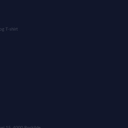
og T-shirt
vej 15, 4000 Roskilde