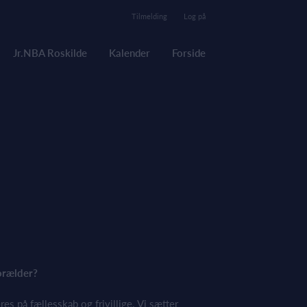
Tilmelding
Log på
Jr.NBA Roskilde
Kalender
Forside
orælder?
s på fællesskab og frivillige. Vi sætter