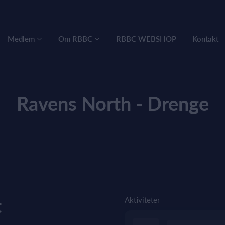
Medlem
Om RBBC
RBBC WEBSHOP
Kontakt
Ravens North - Drenge
t
Aktiviteter