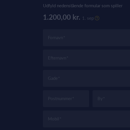
Udfyld nedenstående formular som spiller
1.200,00 kr.
1. sep
Fornavn
Efternavn
Gade
Postnummer
By
Mobil