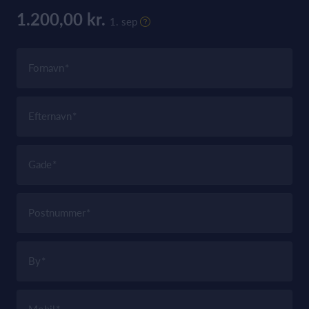
1.200,00 kr.
1. sep
Fornavn
Efternavn
Gade
Postnummer
By