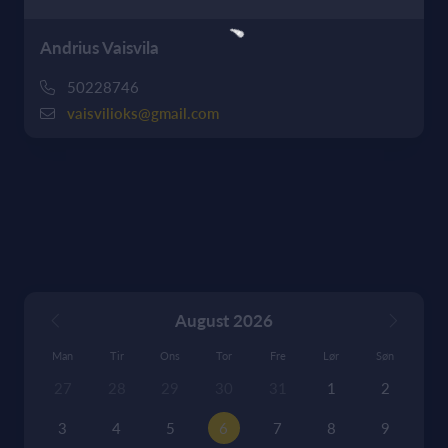
Andrius Vaisvila
50228746
vaisvilioks@gmail.com
August 2026
Man
Tir
Ons
Tor
Fre
Lør
Søn
27
28
29
30
31
1
2
3
4
5
6
7
8
9