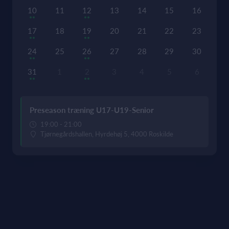
10
11
12
13
14
15
16
17
18
19
20
21
22
23
24
25
26
27
28
29
30
31
1
2
3
4
5
6
Preseason træning U17-U19-Senior
19:00 - 21:00
Tjørnegårdshallen, Hyrdehøj 5, 4000 Roskilde