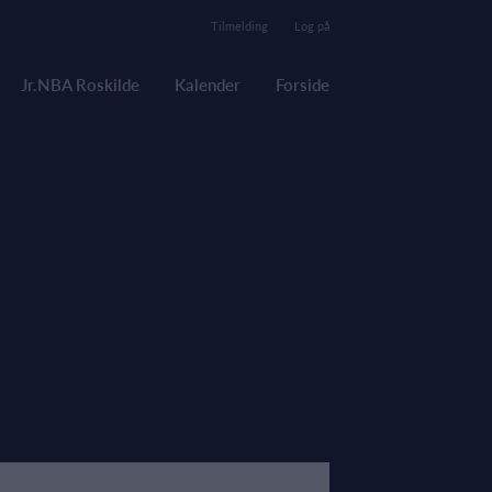
Tilmelding
Log på
Jr.NBA Roskilde
Kalender
Forside