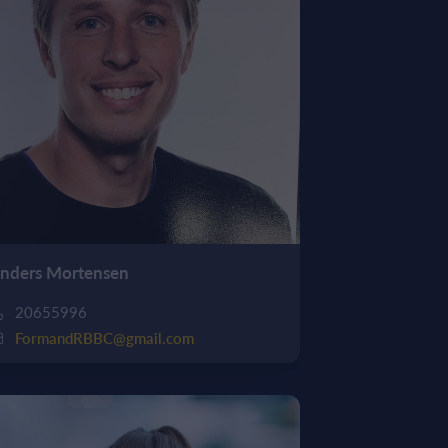
nders Mortensen
20655996
FormandRBBC@gmail.com