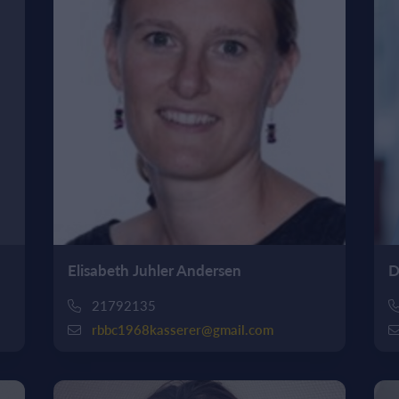
Elisabeth Juhler Andersen
D
21792135
rbbc1968kasserer@gmail.com