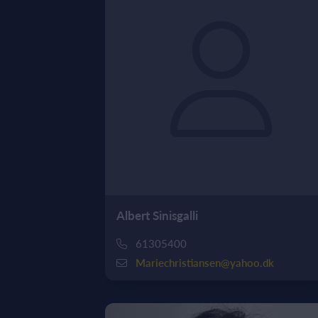
Albert Sinisgalli
61305400
Mariechristiansen@yahoo.dk