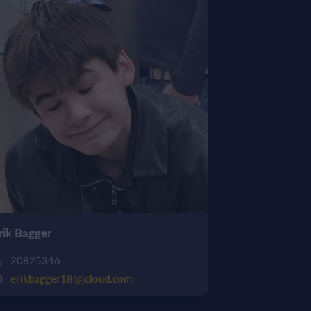
rik Bagger
20825346
erikbagger18@icloud.com