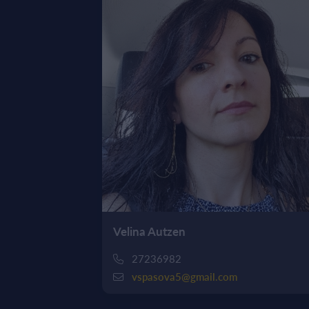
Velina Autzen
27236982
vspasova5@gmail.com