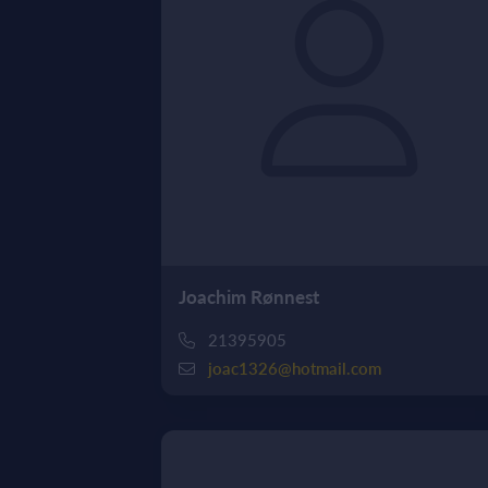
Joachim Rønnest
21395905
joac1326@hotmail.com