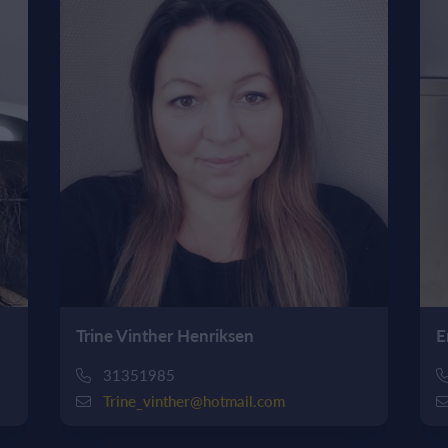
Trine Vinther Henriksen
E
31351985
Trine_vinther@hotmail.com