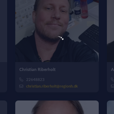
Christian Riberholt
A
22648823
christian.riberholt@regionh.dk