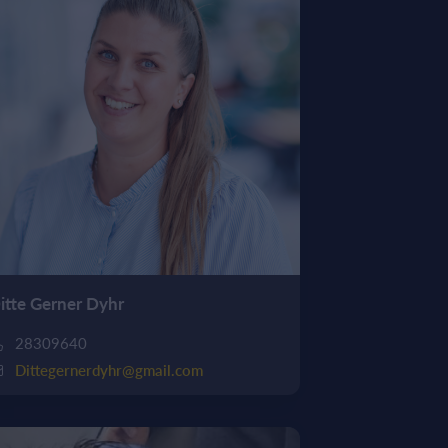
itte Gerner Dyhr
28309640
Dittegernerdyhr@gmail.com