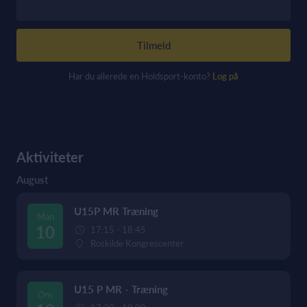
Tilmeld
Har du allerede en Holdsport-konto?
Log på
Aktiviteter
August
U15P MR Træning
Man
10
17:15 - 18:45
Roskilde Kongrescenter
U15 P MR - Træning
Ons