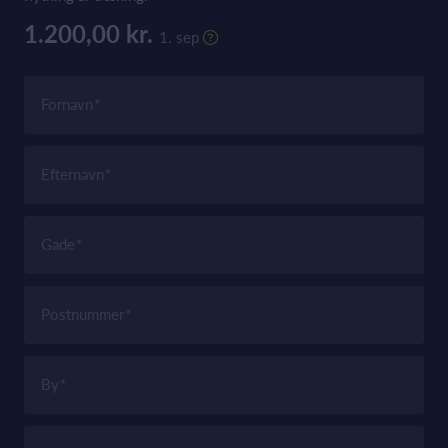
1.200,00 kr.
1. sep
Fornavn
Efternavn
Gade
Postnummer
By