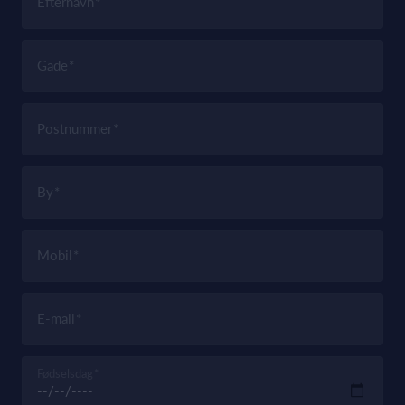
Efternavn
Gade
Postnummer
By
Mobil
E-mail
Fødselsdag