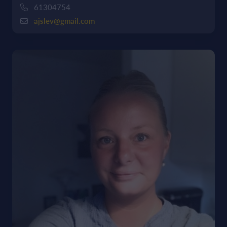
61304754
ajslev@gmail.com