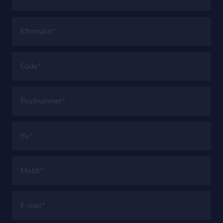
Efternavn
Gade
Postnummer
By
Mobil
E-mail