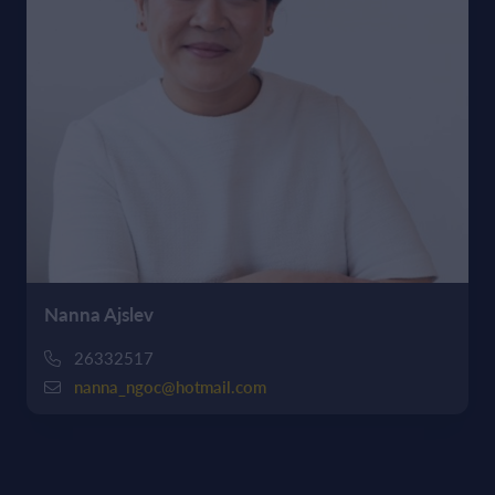
Nanna Ajslev
26332517
nanna_ngoc@hotmail.com