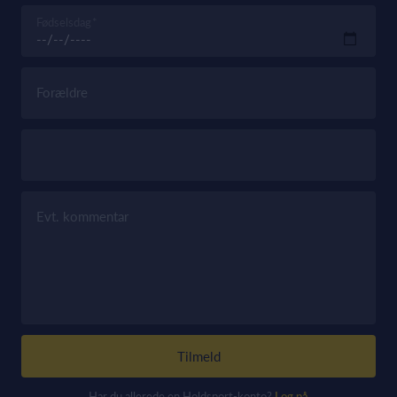
Fødselsdag
Forældre
Evt. kommentar
Tilmeld
Har du allerede en Holdsport-konto?
Log på