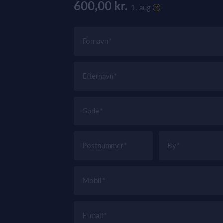
600,00 kr.
1. aug
Fornavn
Efternavn
Gade
Postnummer
By
Mobil
E-mail